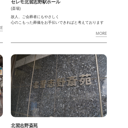
セレモ北習志野駅ホール
(斎場)
故人、ご会葬者にもやさしく
心のこもった葬儀をお手伝いできればと考えております
RE
MORE
北習志野斎苑