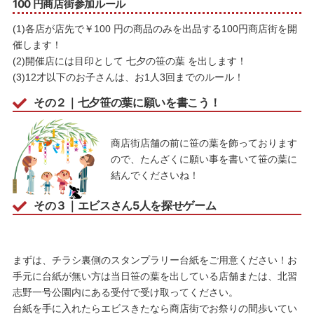
100 円商店街参加ルール
(1)各店が店先で￥100 円の商品のみを出品する100円商店街を開
催します！
(2)開催店には目印として 七夕の笹の葉 を出します！
(3)12才以下のお子さんは、お1人3回までのルール！
その２｜七夕笹の葉に願いを書こう！
商店街店舗の前に笹の葉を飾っております
ので、たんざくに願い事を書いて笹の葉に
結んでくださいね！
その３｜エビスさん5人を探せゲーム
まずは、チラシ裏側のスタンプラリー台紙をご用意ください！お
手元に台紙が無い方は当日笹の葉を出している店舗または、北習
志野一号公園内にある受付で受け取ってください。
台紙を手に入れたらエビスきたなら商店街でお祭りの間歩いてい