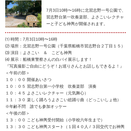
7月3日10時〜16時に北習志野一号公園で、
習志野台第一吹奏楽部、よさこいレクチャ
ーと子ども神輿が開催されます。
⑴ 時間：7月3日10時〜16時
⑵ 場所：北習志野一号公園（千葉県船橋市習志野台２丁目１５）
⑶ 演目：よさこい ＆ こども神輿
⑷ 展示：船橋東警察さんの白バイ展示します！
『写真撮影ご自由にどうぞ！お巡りさんとお話しもできるよ！』
＜午前の部＞
１０：００ 開催あいさつ
１０：０５ 習志野台第一小学校 吹奏楽部 演奏
１０：４５ よさこいレクチャー（元気舞心）
１１：３０ 楽しく踊ろうよさこい総踊り曲（どっこいしょ他）
※年齢不問 誰でも参加オッケー
＜午後の部＞
１３：００ こども神輿受付開始（小学校六年生まで）
１３：３０ こども神輿スタート（１回４０人 / ３回交代でお神輿