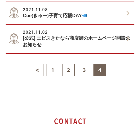
2021.11.08
Cue(きゅー)子育て応援DAY
2021.11.02
[公式] エビスきたなら商店街のホームページ開設の
お知らせ
投
1
2
3
4
稿
ナ
ビ
ゲ
ー
シ
ョ
ン